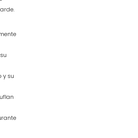
arde.
lmente
 su
 y su
uflan
urante