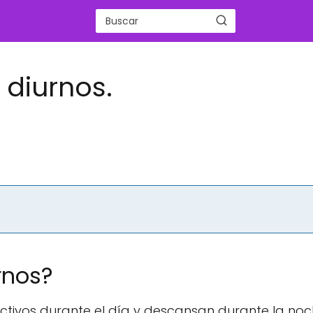
 diurnos.
rnos?
ctivos durante el día y descansan durante la noc