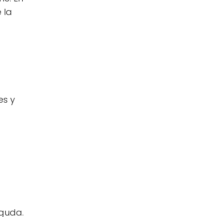
 la
es y
aguda.