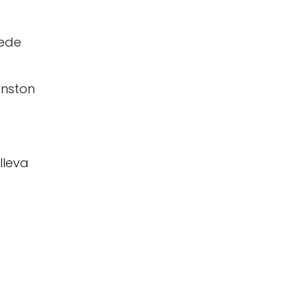
uede
Winston
 lleva
)