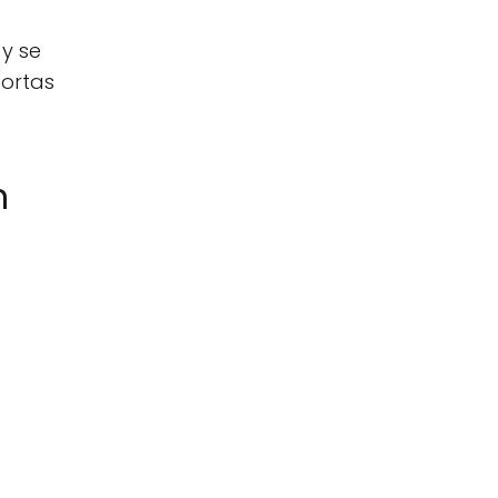
y se
cortas
n