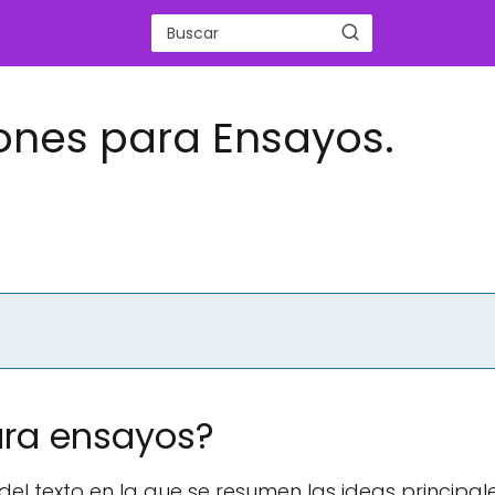
ones para Ensayos.
ara ensayos?
del texto en la que se resumen las ideas principale