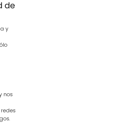
d de
ta y
ólo
y nos
s redes
gos.