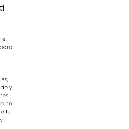
ad
 el
 para
les,
ado y
ones
va en
de tu
 y