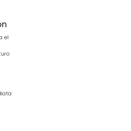
ón
a el
turo
diata