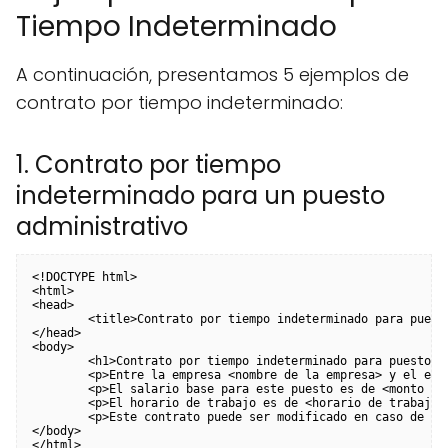
Tiempo Indeterminado
A continuación, presentamos 5 ejemplos de
contrato por tiempo indeterminado:
1. Contrato por tiempo
indeterminado para un puesto
administrativo
<!DOCTYPE html>

<html>

<head>

	<title>Contrato por tiempo indeterminado para puesto administrativo</title>

</head>

<body>

	<h1>Contrato por tiempo indeterminado para puesto administrativo</h1>

	<p>Entre la empresa <nombre de la empresa> y el empleado <nombre del empleado>, se establece el siguiente contrato por tiempo indeterminado para el puesto de <nombre del puesto>.</p>

	<p>El salario base para este puesto es de <monto del salario> mensuales. Asimismo, se establecen los siguientes beneficios: <lista de beneficios>.</p>

	<p>El horario de trabajo es de <horario de trabajo> de lunes a viernes.</p>

	<p>Este contrato puede ser modificado en caso de acuerdo entre las partes.</p>

</body>
