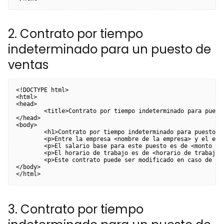
2. Contrato por tiempo
indeterminado para un puesto de
ventas
<!DOCTYPE html>

<html>

<head>

	<title>Contrato por tiempo indeterminado para puesto de ventas</title>

</head>

<body>

	<h1>Contrato por tiempo indeterminado para puesto de ventas</h1>

	<p>Entre la empresa <nombre de la empresa> y el empleado <nombre del empleado>, se establece el siguiente contrato por tiempo indeterminado para el puesto de <nombre del puesto>.</p>

	<p>El salario base para este puesto es de <monto del salario> mensuales más una comisión del <porcentaje de comisión>. Asimismo, se establecen los siguientes beneficios: <lista de beneficios>.</p>

	<p>El horario de trabajo es de <horario de trabajo> de lunes a sábado.</p>

	<p>Este contrato puede ser modificado en caso de acuerdo entre las partes.</p>

</body>

3. Contrato por tiempo