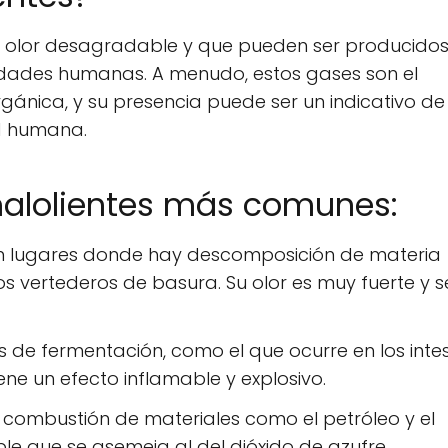
un olor desagradable y que pueden ser producido
idades humanas. A menudo, estos gases son el
ánica, y su presencia puede ser un indicativo de
d humana.
malolientes más comunes:
n lugares donde hay descomposición de materia
os vertederos de basura. Su olor es muy fuerte y s
de fermentación, como el que ocurre en los intes
iene un efecto inflamable y explosivo.
 combustión de materiales como el petróleo y el
le que se asemeja al del dióxido de azufre.