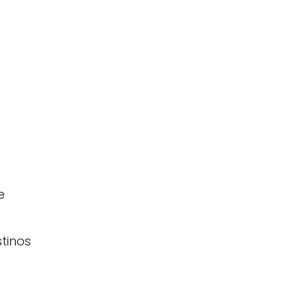
s
e
tinos