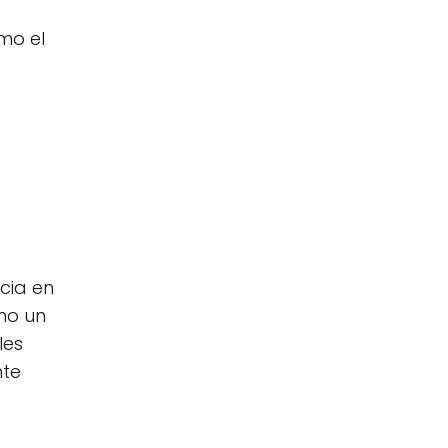
mo el
ncia en
mo un
les
nte