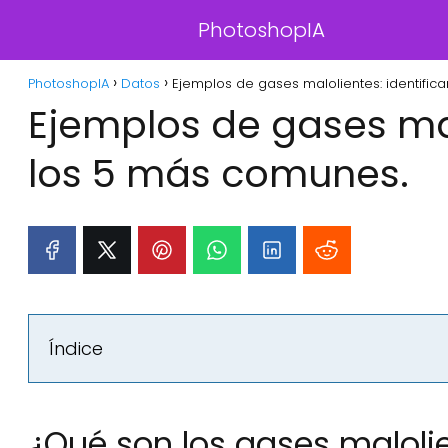
PhotoshopIA
PhotoshopIA
Datos
Ejemplos de gases malolientes: identifi
Ejemplos de gases mal
los 5 más comunes.
Índice
¿Qué son los gases maloli