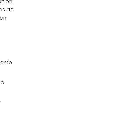
ación
nes de
 en
lente
na
y