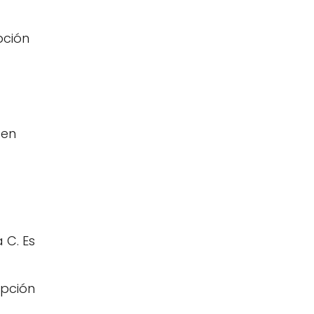
pción
 en
 C. Es
opción