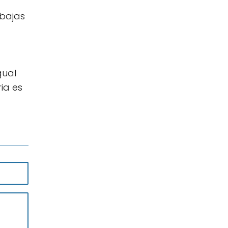
 bajas
gual
ria es