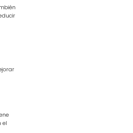
ambién
educir
ejorar
iene
 el