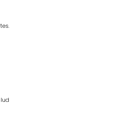
tes.
alud