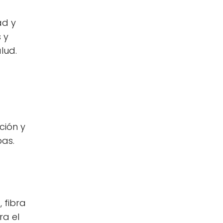
ad y
 y
lud.
ción y
pas.
 fibra
ra el