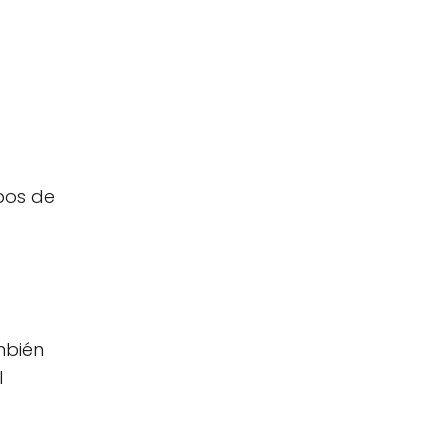
pos de
ambién
l