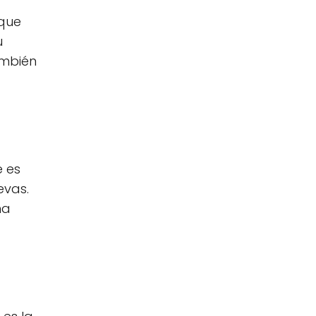
 que
u
ambién
e es
evas.
na