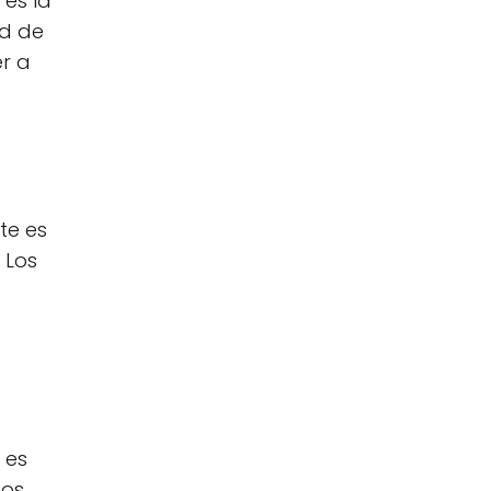
 es la
ad de
r a
te es
 Los
 es
nos