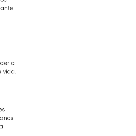
rante
nder a
 vida.
es
ianos
da