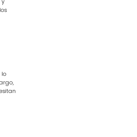
 y
los
 lo
argo,
esitan