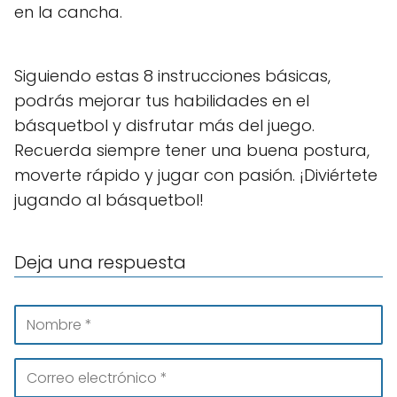
en la cancha.
Siguiendo estas 8 instrucciones básicas,
podrás mejorar tus habilidades en el
básquetbol y disfrutar más del juego.
Recuerda siempre tener una buena postura,
moverte rápido y jugar con pasión. ¡Diviértete
jugando al básquetbol!
Deja una respuesta