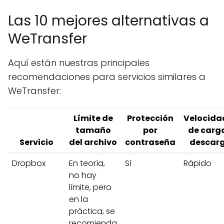
Las 10 mejores alternativas a
WeTransfer
Aquí están nuestras principales
recomendaciones para servicios similares a
WeTransfer:
Límite de
Protección
Velocida
tamaño
por
de carg
Servicio
del archivo
contraseña
descar
Dropbox
En teoría,
Sí
Rápido
no hay
límite, pero
en la
práctica, se
recomienda