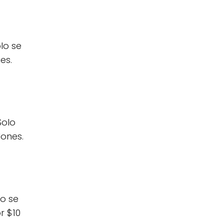
lo se
es.
Solo
lones.
lo se
r $10