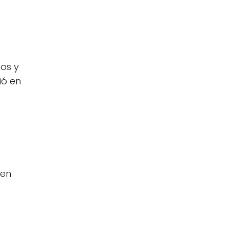
os y
ió en
 en