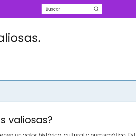
liosas.
 valiosas?
en un valor histórico, cultural y numismático. Es