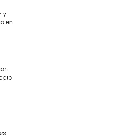
7 y
ió en
ón.
cepto
es.