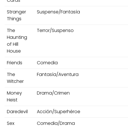
Cards
Stranger
Suspense/Fantasía
Things
The
Terror/Suspenso
Haunting
of Hill
House
Friends
Comedia
The
Fantasía/Aventura
Witcher
Money
Drama/Crimen
Heist
Daredevil
Acción/Superhéroe
Sex
Comedia/Drama