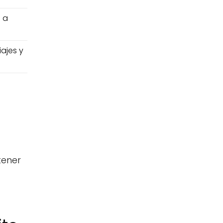
 a
iajes y
tener