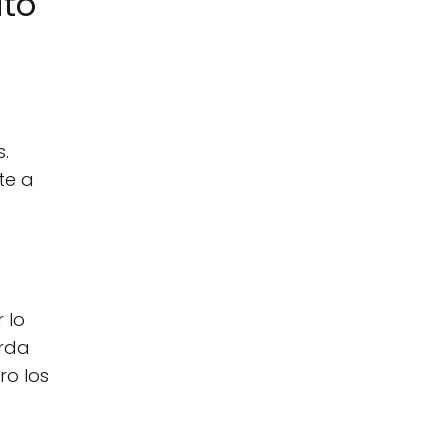
ito
.
te a
 lo
erda
ro los