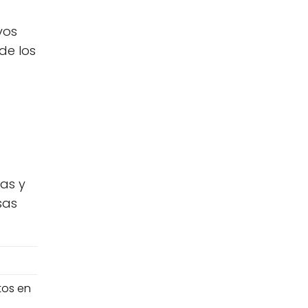
vos
de los
cas y
sas
tos en