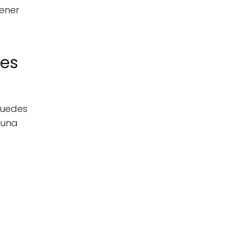
ener
les
puedes
 una