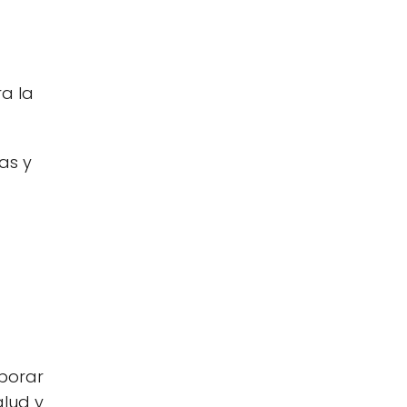
ra la
as y
rporar
alud y