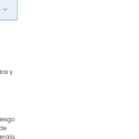
dos y
riesgo
ede
ergía.