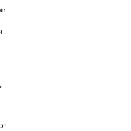
in
l
.
i
dan