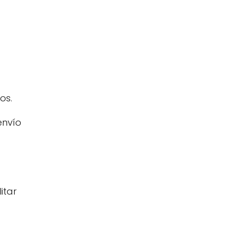
os.
envío
itar