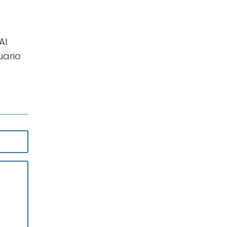
Al
uario