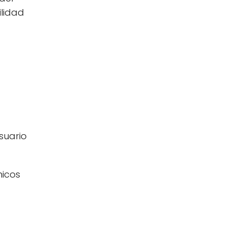
ilidad
suario
nicos