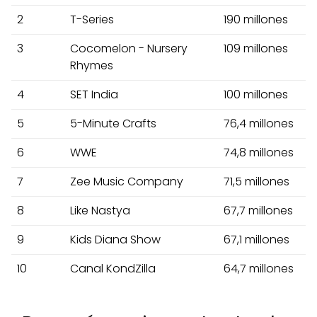
2
T-Series
190 millones
3
Cocomelon - Nursery
109 millones
Rhymes
4
SET India
100 millones
5
5-Minute Crafts
76,4 millones
6
WWE
74,8 millones
7
Zee Music Company
71,5 millones
8
Like Nastya
67,7 millones
9
Kids Diana Show
67,1 millones
10
Canal KondZilla
64,7 millones