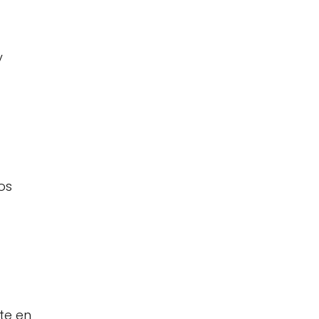
y
os
te en