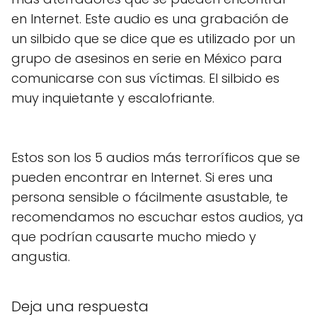
en Internet. Este audio es una grabación de
un silbido que se dice que es utilizado por un
grupo de asesinos en serie en México para
comunicarse con sus víctimas. El silbido es
muy inquietante y escalofriante.
Estos son los 5 audios más terroríficos que se
pueden encontrar en Internet. Si eres una
persona sensible o fácilmente asustable, te
recomendamos no escuchar estos audios, ya
que podrían causarte mucho miedo y
angustia.
Deja una respuesta