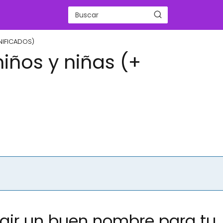
NIFICADOS)
iños y niñas (+
egir un buen nombre para tu