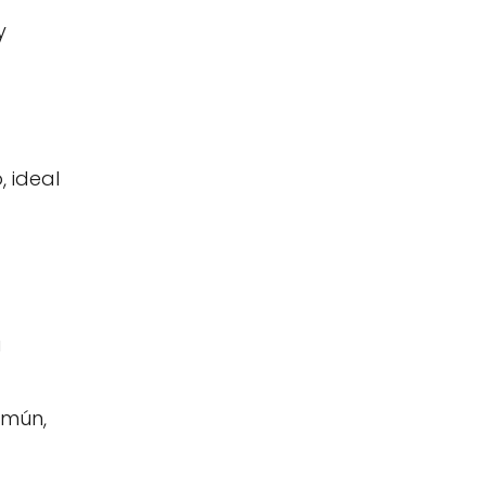
y
, ideal
a
omún,