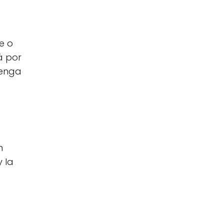
e o
á por
tenga
n
 la