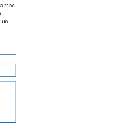
eramos
a
 un