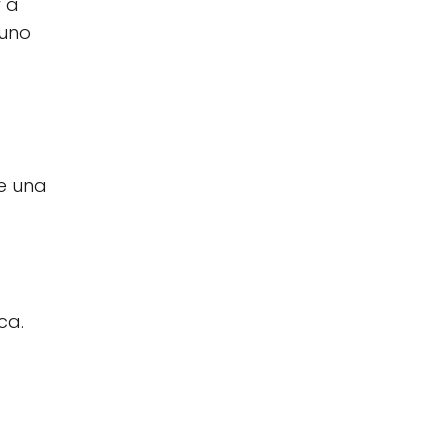
y a
 uno
ne una
ca.