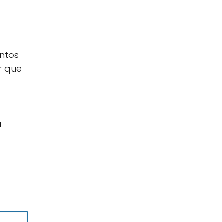
entos
r que
a