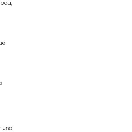
boca,
ue
a
r una