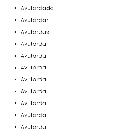
Avutardado
Avutardar
Avutardas
Avutarda
Avutarda
Avutarda
Avutarda
Avutarda
Avutarda
Avutarda
Avutarda