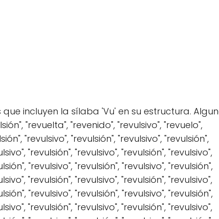
e incluyen la sílaba 'Vu' en su estructura. Algu
", "revuelta", "revenido", "revulsivo", "revuelo",
sión", "revulsivo", "revulsión", "revulsivo", "revulsión",
lsivo", "revulsión", "revulsivo", "revulsión", "revulsivo",
ulsión", "revulsivo", "revulsión", "revulsivo", "revulsión",
lsivo", "revulsión", "revulsivo", "revulsión", "revulsivo",
ulsión", "revulsivo", "revulsión", "revulsivo", "revulsión",
lsivo", "revulsión", "revulsivo", "revulsión", "revulsivo",