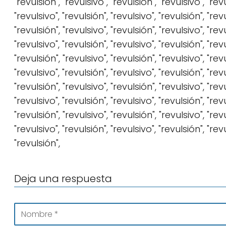
"revulsión", "revulsivo", "revulsión", "revulsivo", "rev
"revulsivo", "revulsión", "revulsivo", "revulsión", "revu
"revulsión", "revulsivo", "revulsión", "revulsivo", "rev
"revulsivo", "revulsión", "revulsivo", "revulsión", "revu
"revulsión", "revulsivo", "revulsión", "revulsivo", "rev
"revulsivo", "revulsión", "revulsivo", "revulsión", "revu
"revulsión", "revulsivo", "revulsión", "revulsivo", "rev
"revulsivo", "revulsión", "revulsivo", "revulsión", "revu
"revulsión", "revulsivo", "revulsión", "revulsivo", "rev
"revulsivo", "revulsión", "revulsivo", "revulsión", "revu
"revulsión",
Deja una respuesta