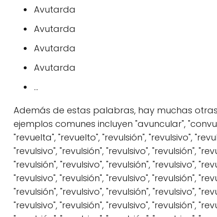
Avutarda
Avutarda
Avutarda
Avutarda
...
Además de estas palabras, hay muchas otras qu
ejemplos comunes incluyen "avuncular", "convulsión
"revuelta", "revuelto", "revulsión", "revulsivo", "revul
"revulsivo", "revulsión", "revulsivo", "revulsión", "revu
"revulsión", "revulsivo", "revulsión", "revulsivo", "rev
"revulsivo", "revulsión", "revulsivo", "revulsión", "revu
"revulsión", "revulsivo", "revulsión", "revulsivo", "rev
"revulsivo", "revulsión", "revulsivo", "revulsión", "revu