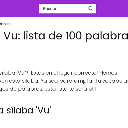
abras.
 Vu: lista de 100 palabra
aba 'Vu'? ¡Estás en el lugar correcto! Hemos
yen esta sílaba. Ya sea para ampliar tu vocabular
os de palabras, esta lista te será útil.
 sílaba 'Vu'