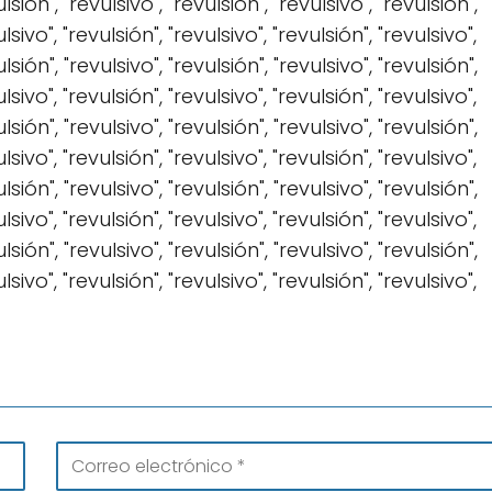
ulsión", "revulsivo", "revulsión", "revulsivo", "revulsión",
lsivo", "revulsión", "revulsivo", "revulsión", "revulsivo",
ulsión", "revulsivo", "revulsión", "revulsivo", "revulsión",
lsivo", "revulsión", "revulsivo", "revulsión", "revulsivo",
ulsión", "revulsivo", "revulsión", "revulsivo", "revulsión",
lsivo", "revulsión", "revulsivo", "revulsión", "revulsivo",
ulsión", "revulsivo", "revulsión", "revulsivo", "revulsión",
lsivo", "revulsión", "revulsivo", "revulsión", "revulsivo",
ulsión", "revulsivo", "revulsión", "revulsivo", "revulsión",
lsivo", "revulsión", "revulsivo", "revulsión", "revulsivo",