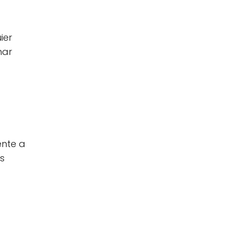
ier
mar
ente a
s