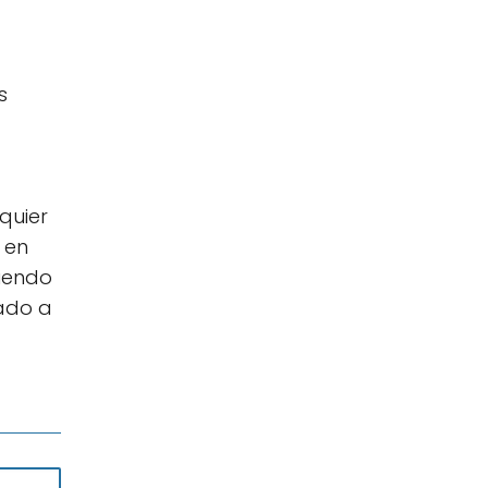
s
quier
 en
uiendo
tado a