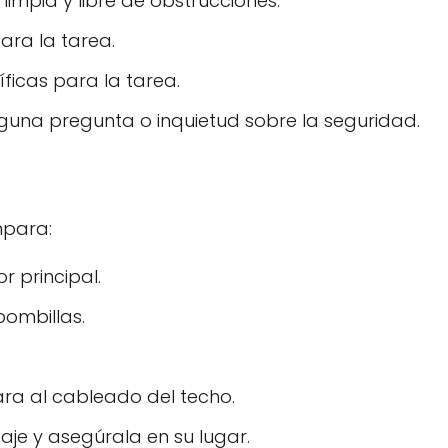
limpia y libre de obstrucciones.
ra la tarea.
ficas para la tarea.
lguna pregunta o inquietud sobre la seguridad.
mpara:
r principal.
bombillas.
ara al cableado del techo.
je y asegúrala en su lugar.