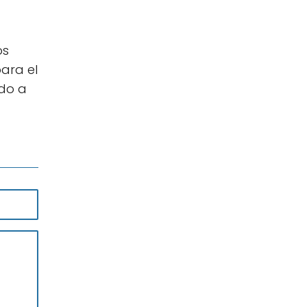
os
ara el
ado a