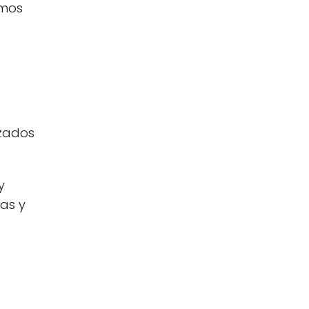
emos
izados
y
as y