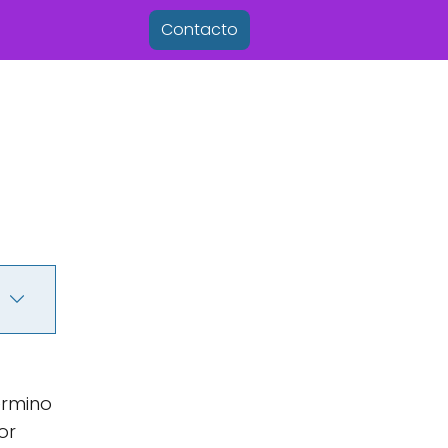
Contacto
érmino
or