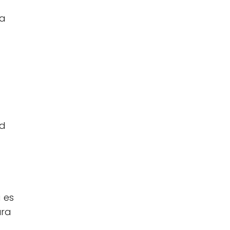
la
ad
 es
ura