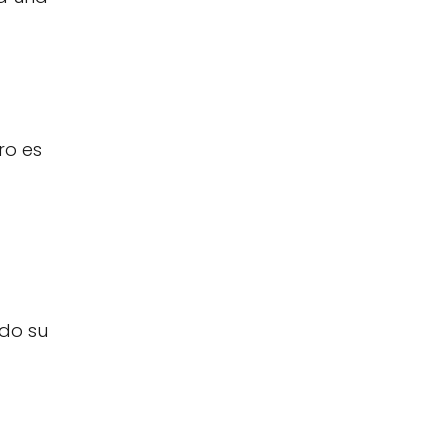
ro es
ndo su