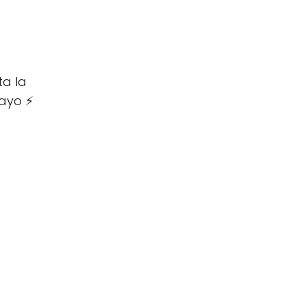
ta la
Rayo ⚡