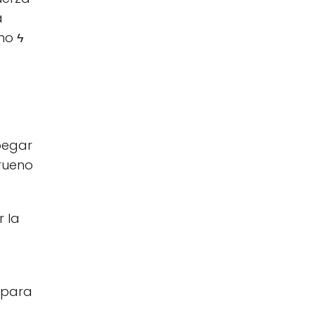
a
no ϟ
 pegar
trueno
r la
 para