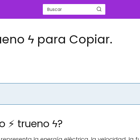
ueno ϟ para Copiar.
o ⚡ trueno ϟ?
representa la energía eléctrica, la velocidad, la f