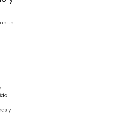
zan en
s
ida
mas y