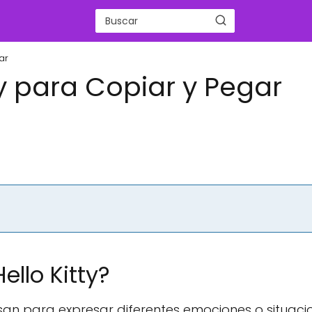
ar
ty para Copiar y Pegar
ello Kitty?
usan para expresar diferentes emociones o situaci