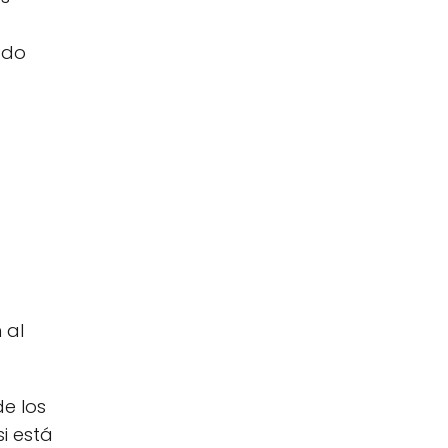
mado
 al
de los
si está