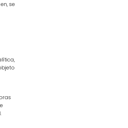
en, se
ítica,
objeto
oras
de
.