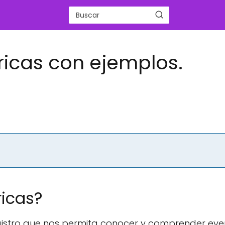
óricas con ejemplos.
ricas?
registro que nos permita conocer y comprender ev