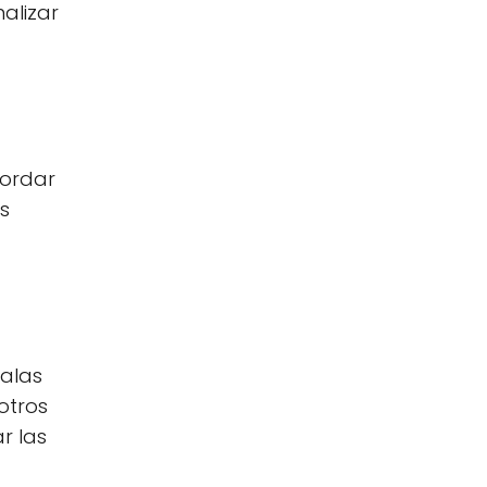
alizar
cordar
s
salas
otros
r las