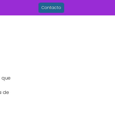
Contacto
a que
a de