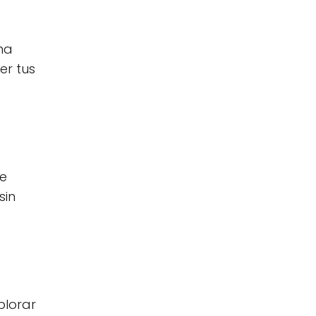
na
er tus
te
sin
plorar