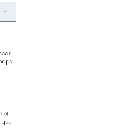
uscar
 maps
n el
a que