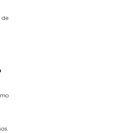
n de
?
como
os.