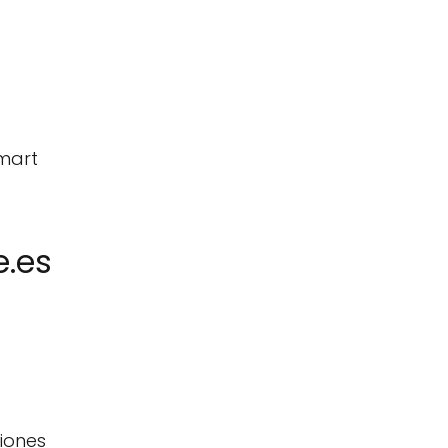
Smart
e.es
iones