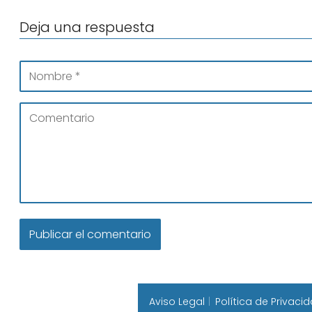
Deja una respuesta
Aviso Legal
Política de Privaci