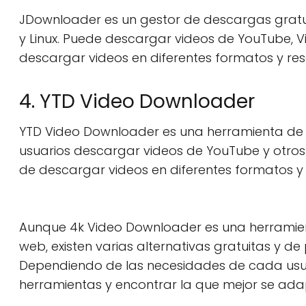
JDownloader es un gestor de descargas gratu
y Linux. Puede descargar videos de YouTube, V
descargar videos en diferentes formatos y res
4. YTD Video Downloader
YTD Video Downloader es una herramienta de 
usuarios descargar videos de YouTube y otros s
de descargar videos en diferentes formatos y 
Aunque 4k Video Downloader es una herramient
web, existen varias alternativas gratuitas y de
Dependiendo de las necesidades de cada usuar
herramientas y encontrar la que mejor se ada