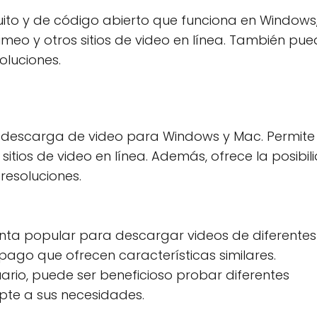
ito y de código abierto que funciona en Windows
imeo y otros sitios de video en línea. También pu
oluciones.
descarga de video para Windows y Mac. Permite 
itios de video en línea. Además, ofrece la posibil
resoluciones.
a popular para descargar videos de diferentes s
 pago que ofrecen características similares.
io, puede ser beneficioso probar diferentes
pte a sus necesidades.