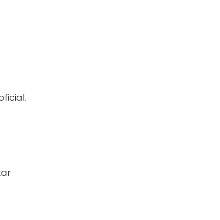
icial.
tar
e