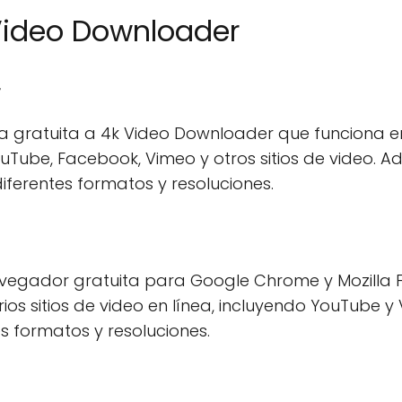
 Video Downloader
r
a gratuita a 4k Video Downloader que funciona e
Tube, Facebook, Vimeo y otros sitios de video. A
iferentes formatos y resoluciones.
egador gratuita para Google Chrome y Mozilla Fi
ios sitios de video en línea, incluyendo YouTube y
 formatos y resoluciones.