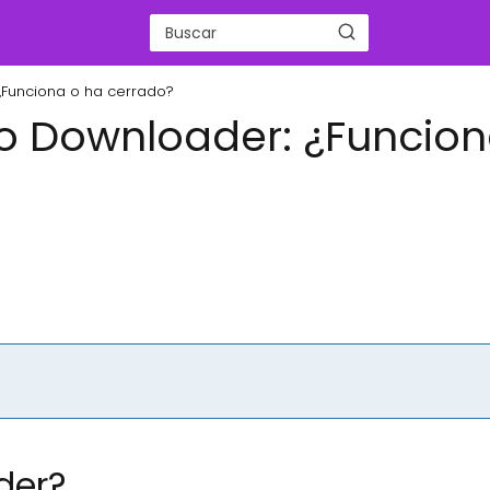
 ¿Funciona o ha cerrado?
eo Downloader: ¿Funcio
der?