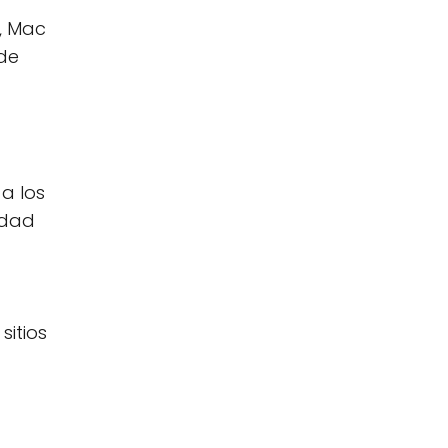
, Mac
ede
a los
idad
itios