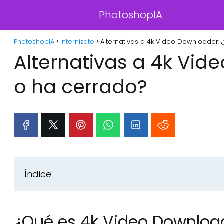
PhotoshopIA
PhotoshopIA
Internizate
Alternativas a 4k Video Downloader:
Alternativas a 4k Vid
o ha cerrado?
Índice
¿Qué es 4k Video Downloa