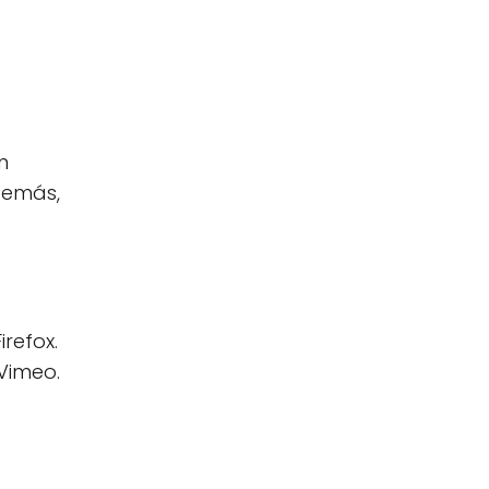
n
demás,
refox.
 Vimeo.