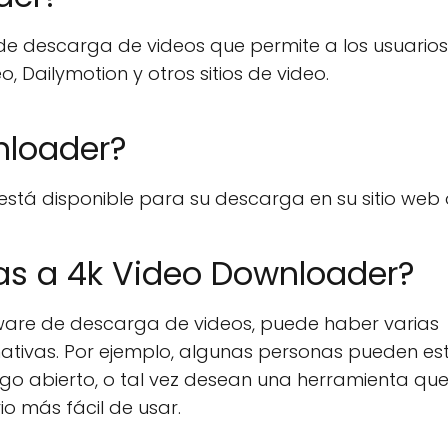
e descarga de videos que permite a los usuarios
 Dailymotion y otros sitios de video.
nloader?
tá disponible para su descarga en su sitio web of
vas a 4k Video Downloader?
are de descarga de videos, puede haber varias
nativas. Por ejemplo, algunas personas pueden es
go abierto, o tal vez desean una herramienta qu
o más fácil de usar.