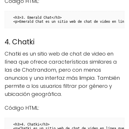
Código HTML:
  <h3>3. Emerald Chat</h3>

4. Chatki
Chatki es un sitio web de chat de video en
línea que ofrece características similares a
las de Chatrandom, pero con menos
anuncios y una interfaz más limpia. También
permite a los usuarios filtrar por género y
ubicación geográfica.
Código HTML:
  <h3>4. Chatki</h3>
