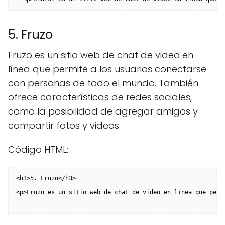
5. Fruzo
Fruzo es un sitio web de chat de video en
línea que permite a los usuarios conectarse
con personas de todo el mundo. También
ofrece características de redes sociales,
como la posibilidad de agregar amigos y
compartir fotos y videos.
Código HTML:
<h3>5. Fruzo</h3>
<p>Fruzo es un sitio web de chat de video en línea que perm