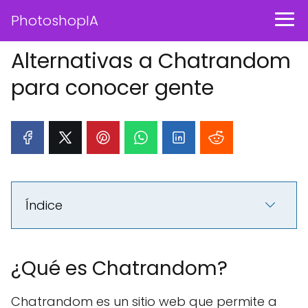
PhotoshopIA
Alternativas a Chatrandom
para conocer gente
Índice
¿Qué es Chatrandom?
Chatrandom es un sitio web que permite a