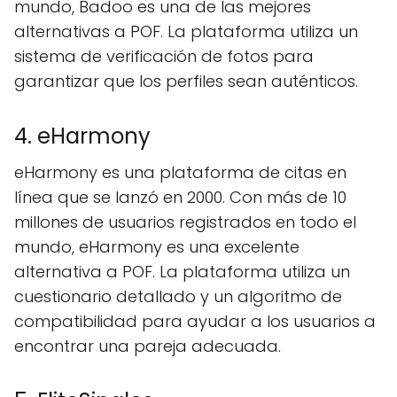
mundo, Badoo es una de las mejores
alternativas a POF. La plataforma utiliza un
sistema de verificación de fotos para
garantizar que los perfiles sean auténticos.
4. eHarmony
eHarmony es una plataforma de citas en
línea que se lanzó en 2000. Con más de 10
millones de usuarios registrados en todo el
mundo, eHarmony es una excelente
alternativa a POF. La plataforma utiliza un
cuestionario detallado y un algoritmo de
compatibilidad para ayudar a los usuarios a
encontrar una pareja adecuada.