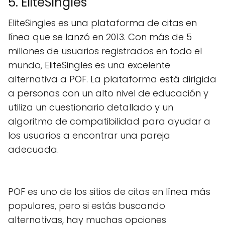
5. EliteSingles
EliteSingles es una plataforma de citas en
línea que se lanzó en 2013. Con más de 5
millones de usuarios registrados en todo el
mundo, EliteSingles es una excelente
alternativa a POF. La plataforma está dirigida
a personas con un alto nivel de educación y
utiliza un cuestionario detallado y un
algoritmo de compatibilidad para ayudar a
los usuarios a encontrar una pareja
adecuada.
POF es uno de los sitios de citas en línea más
populares, pero si estás buscando
alternativas, hay muchas opciones