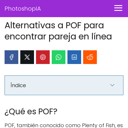
PhotoshopIA
Alternativas a POF para
encontrar pareja en línea
Índice
¿Qué es POF?
POF, también conocido como Plenty of Fish, es