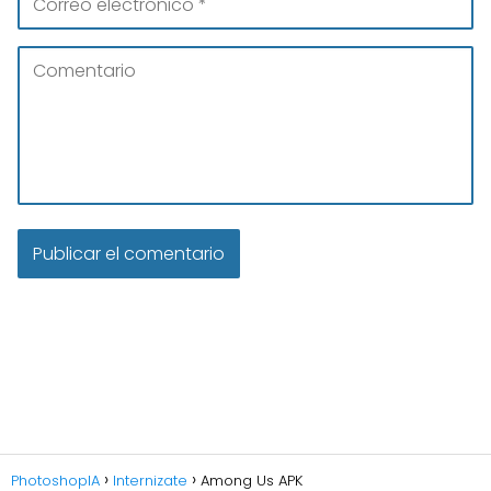
PhotoshopIA
Internizate
Among Us APK