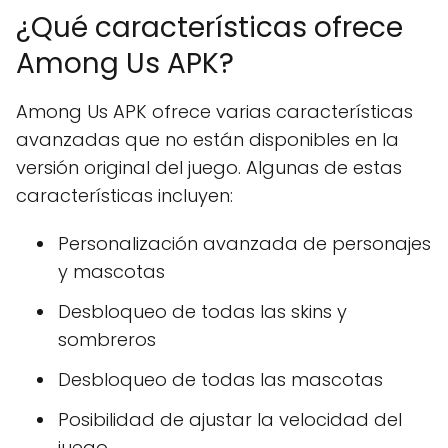
¿Qué características ofrece
Among Us APK?
Among Us APK ofrece varias características
avanzadas que no están disponibles en la
versión original del juego. Algunas de estas
características incluyen:
Personalización avanzada de personajes
y mascotas
Desbloqueo de todas las skins y
sombreros
Desbloqueo de todas las mascotas
Posibilidad de ajustar la velocidad del
juego