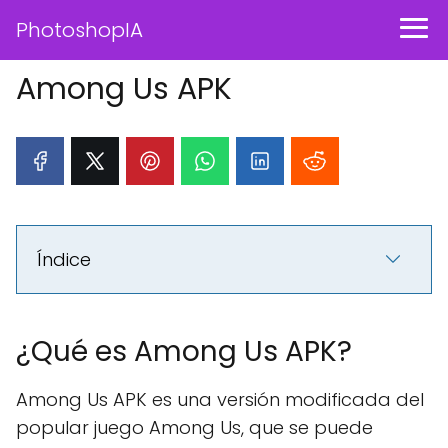
PhotoshopIA
Among Us APK
Índice
¿Qué es Among Us APK?
Among Us APK es una versión modificada del
popular juego Among Us, que se puede