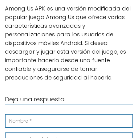
Among Us APK es una versión modificada del
popular juego Among Us que ofrece varias
características avanzadas y
personalizaciones para los usuarios de
dispositivos móviles Android. Si desea
descargar y jugar esta versión del juego, es
importante hacerlo desde una fuente
confiable y asegurarse de tomar
precauciones de seguridad al hacerlo.
Deja una respuesta