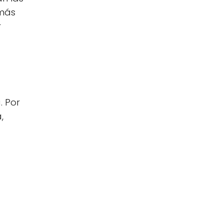
 más
r
. Por
,