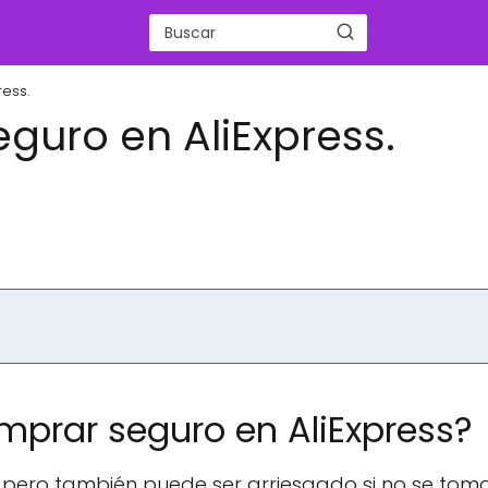
ess.
guro en AliExpress.
mprar seguro en AliExpress?
pero también puede ser arriesgado si no se toma