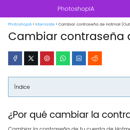
PhotoshopIA
PhotoshopIA
Internizate
Cambiar contraseña de Hotmail (Out
Cambiar contraseña d
Índice
¿Por qué cambiar la contr
Cambiar la contraseña de tu cuenta de Hotma