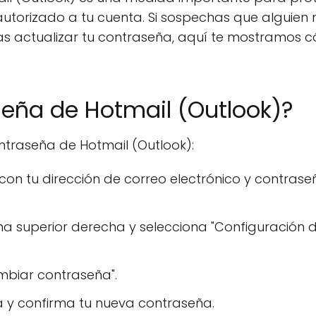
 autorizado a tu cuenta. Si sospechas que alguien
s actualizar tu contraseña, aquí te mostramos 
eña de Hotmail (Outlook)?
ntraseña de Hotmail (Outlook):
con tu dirección de correo electrónico y contrase
ina superior derecha y selecciona "Configuración d
ambiar contraseña".
a y confirma tu nueva contraseña.