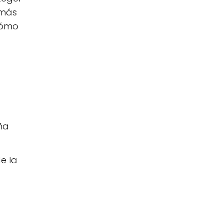
 más
cómo
ña
e la