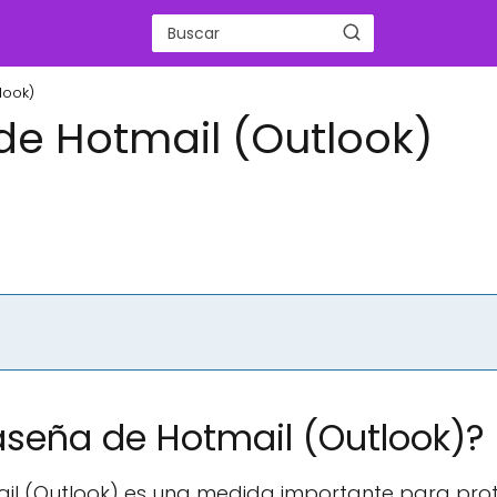
look)
e Hotmail (Outlook)
aseña de Hotmail (Outlook)?
il (Outlook) es una medida importante para pro