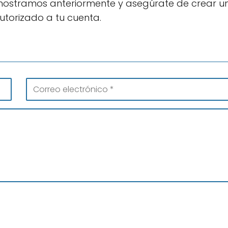
 mostramos anteriormente y asegúrate de crear u
utorizado a tu cuenta.