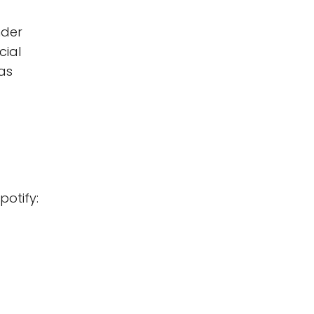
nder
cial
as
otify: