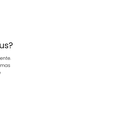
lus?
ente.
ramas
é