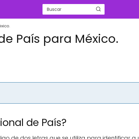
xico.
de País para México.
ional de País?
igo de dos letras que se utiliza para identificar a 