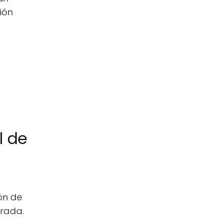
ión
l de
ón de
orada.