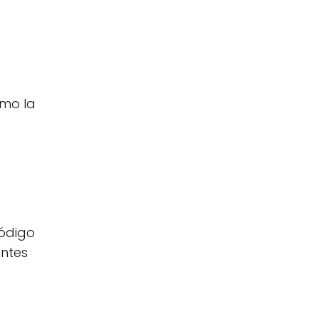
omo la
.
código
antes