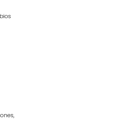
bios
iones,