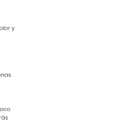
olor y
onas.
poco
rás