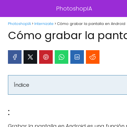
PhotoshopIA
PhotoshopIA
Internizate
Cómo grabar la pantalla en Android
Cómo grabar la panta
Índice
:
Grabar la pantalla en Android es una función