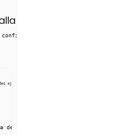
alla
 configura las opciones que desees. Puede
des ajustar la resolución, la velocidad de fotogramas, la orient
a de iniciar la grabación. Para hacerlo,