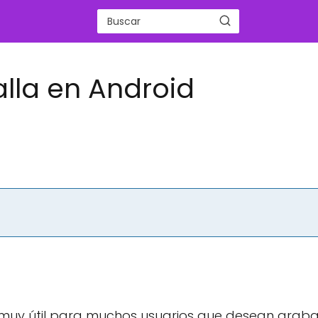
lla en Android
 muy útil para muchos usuarios que desean graba