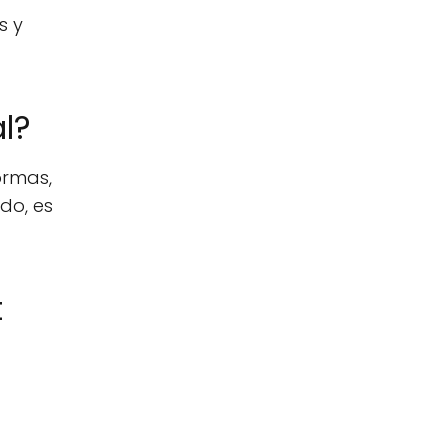
s y
l?
ormas,
do, es
t