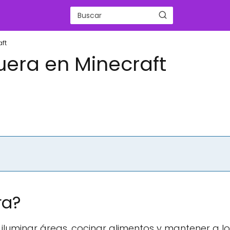
ft
era en Minecraft
ra?
 iluminar áreas, cocinar alimentos y mantener a lo