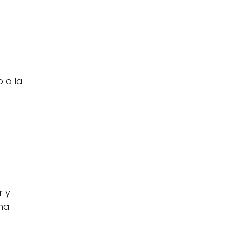
 o la
r y
una