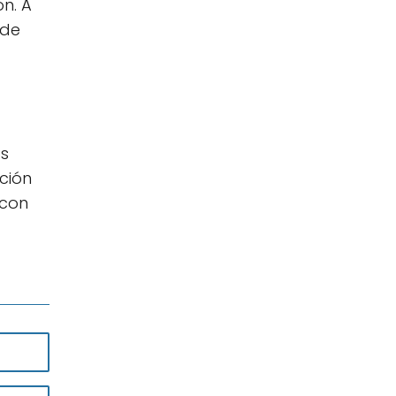
n. A
 de
os
cción
 con