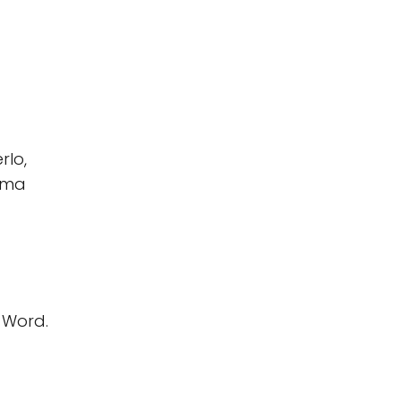
rlo,
ioma
 Word.