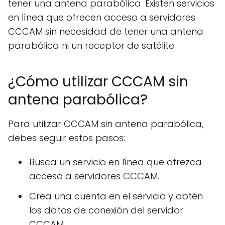
tener una antena parabólica. Existen servicios
en línea que ofrecen acceso a servidores
CCCAM sin necesidad de tener una antena
parabólica ni un receptor de satélite.
¿Cómo utilizar CCCAM sin
antena parabólica?
Para utilizar CCCAM sin antena parabólica,
debes seguir estos pasos:
Busca un servicio en línea que ofrezca
acceso a servidores CCCAM.
Crea una cuenta en el servicio y obtén
los datos de conexión del servidor
CCCAM.