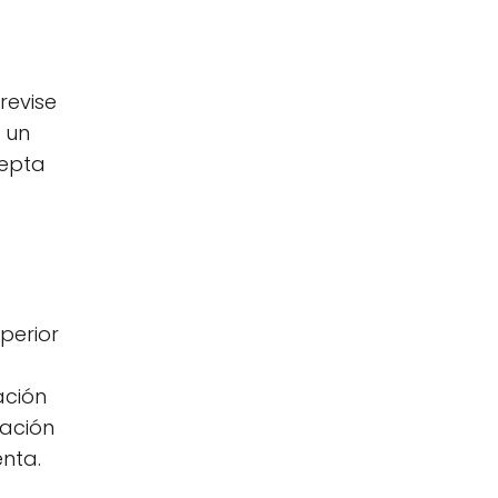
revise
r un
cepta
perior
ación
cación
nta.