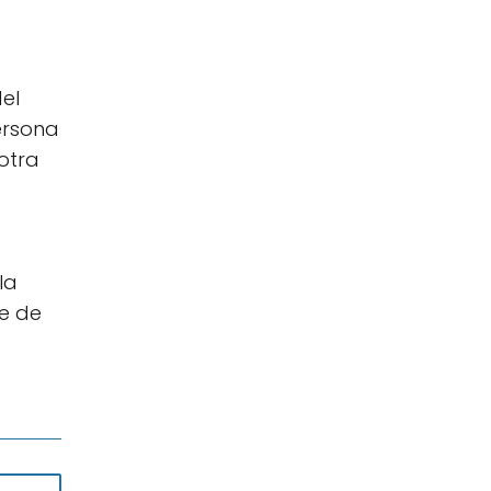
del
ersona
otra
la
ce de